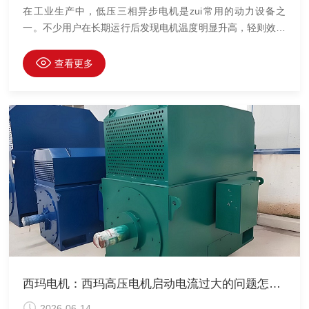
在工业生产中，低压三相异步电机是zui常用的动力设备之
一。不少用户在长期运行后发现电机温度明显升高，轻则效率
下降，重则引起绝缘老化甚至停机，对生产造成影响。温升
查看更多
西玛电机：西玛高压电机启动电流过大的问题怎么处理
2026-06-14