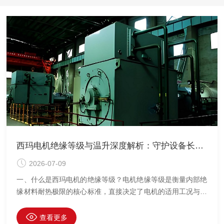
西玛电机绝缘等级与温升深度解析：守护设备长效运行的核心防线
2026-07-09
一、什么是西玛电机的绝缘等级？电机绝缘等级是衡量内部绝
缘材料耐热极限的核心标准，直接决定了电机的适用工况与耐
用性。西玛电机遵循行业通用的7级耐热体系（常用A、E
查看更多