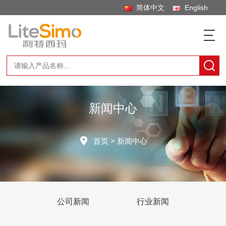
简体中文
English
新闻中心
首页
>
新闻中心
公司新闻
行业新闻